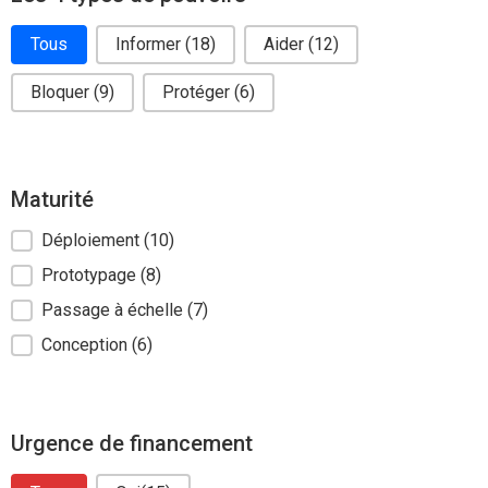
Solutions categories
Tous
Informer
(18)
Aider
(12)
Bloquer
(9)
Protéger
(6)
Maturité
Solutions tags
Déploiement
(10)
Prototypage
(8)
Passage à échelle
(7)
Conception
(6)
Urgence de financement
Solutions fincancement