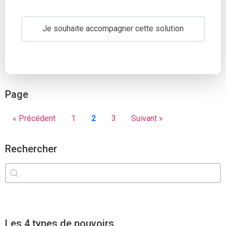
Je souhaite accompagner cette solution
Page
« Précédent
1
2
3
Suivant »
Rechercher
Rechercher
Solution search
Les 4 types de pouvoirs