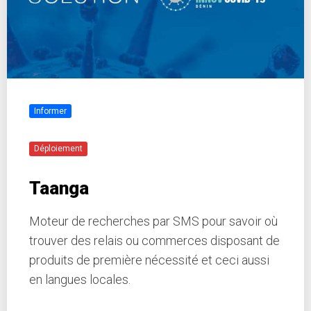
Informer
Déploiement
Taanga
Moteur de recherches par SMS pour savoir où
trouver des relais ou commerces disposant de
produits de première nécessité et ceci aussi
en langues locales.