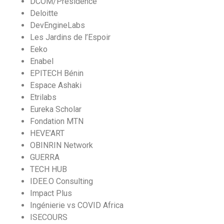
DCOM/Presidence
Deloitte
DevEngineLabs
Les Jardins de l’Espoir
Eeko
Enabel
EPITECH Bénin
Espace Ashaki
Etrilabs
Eureka Scholar
Fondation MTN
HEVE’ART
OBINRIN Network
GUERRA
TECH HUB
IDEE.O Consulting
Impact Plus
Ingénierie vs COVID Africa
ISECOURS